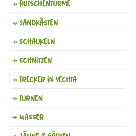
↠ Rutschentürme
↠ Sandkästen
↠ Schaukeln
↠ Schnitzen
↠ Trecker in Vechta
↠ Turnen
↠ Wasser
↠ Zäune & Gärten