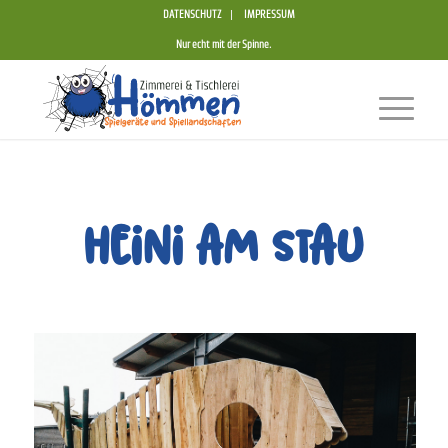
DATENSCHUTZ
IMPRESSUM
Nur echt mit der Spinne.
Heini am Stau