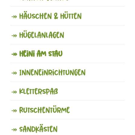
↠ Häuschen & Hütten
↠ Hügelanlagen
↠ Heini am Stau
↠ Inneneinrichtungen
↠ Kletterspaß
↠ Rutschentürme
↠ Sandkästen